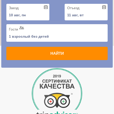
Заезд
Отъезд
10 авг, пн
11 авг, вт
Гости
1 взрослый без детей
Главная
-
Новости
НАЙТИ